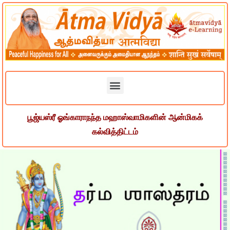
பூஜ்யஸ்ரீ ஓங்காராநந்த மஹாஸ்வாமிகளின் ஆன்மிகக்
கல்வித்திட்டம்