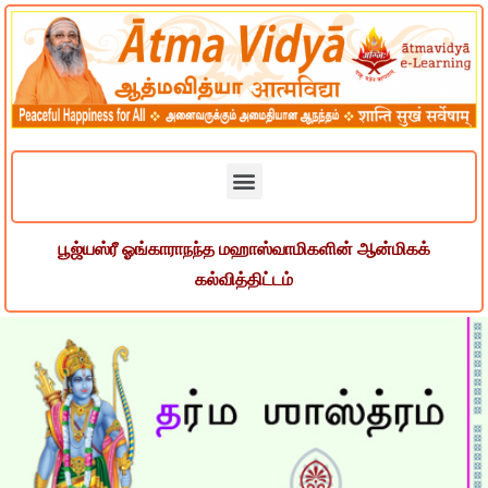
பூஜ்யஸ்ரீ ஓங்காராநந்த மஹாஸ்வாமிகளின் ஆன்மிகக்
கல்வித்திட்டம்