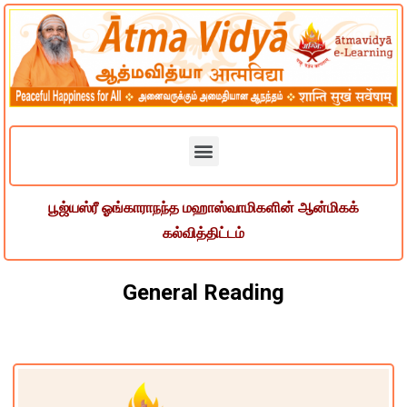
பூஜ்யஸ்ரீ ஓங்காராநந்த மஹாஸ்வாமிகளின் ஆன்மிகக்
கல்வித்திட்டம்
General Reading