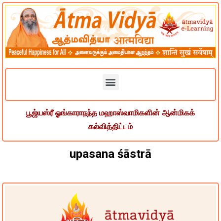
பூஜ்யஸ்ரீ ஓங்காராநந்த மஹாஸ்வாமிகளின் ஆன்மிகக்
கல்வித்திட்டம்
upasana śāstrā