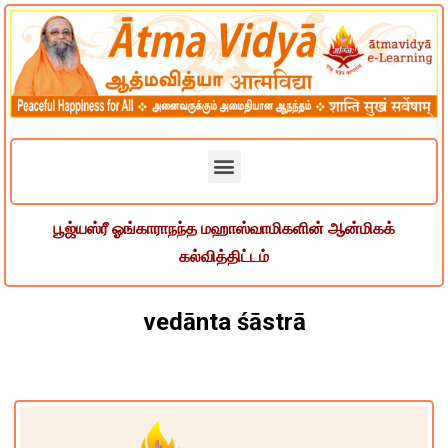
பூஜ்யஸ்ரீ ஓங்காராநந்த மஹாஸ்வாமிகளின் ஆன்மிகக்
கல்வித்திட்டம்
vedānta śāstrā