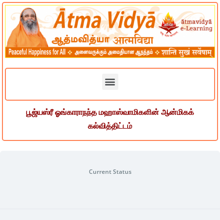
பூஜ்யஸ்ரீ ஓங்காராநந்த மஹாஸ்வாமிகளின் ஆன்மிகக்
கல்வித்திட்டம்
Current Status