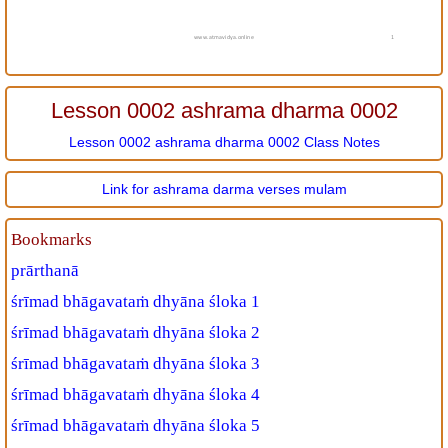
www.atmavidya.online
1
Lesson 0002 ashrama dharma 0002
Lesson 0002 ashrama dharma 0002 Class Notes
Link for ashrama darma verses mulam
Bookmarks
prārthanā
śrīmad bhāgavataṁ dhyāna śloka 1
śrīmad bhāgavataṁ dhyāna śloka 2
śrīmad bhāgavataṁ dhyāna śloka 3
śrīmad bhāgavataṁ dhyāna śloka 4
śrīmad bhāgavataṁ dhyāna śloka 5