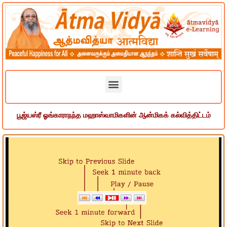
பூஜ்யஸ்ரீ ஓங்காராநந்த மஹாஸ்வாமிகளின் ஆன்மிகக் கல்வித்திட்டம்