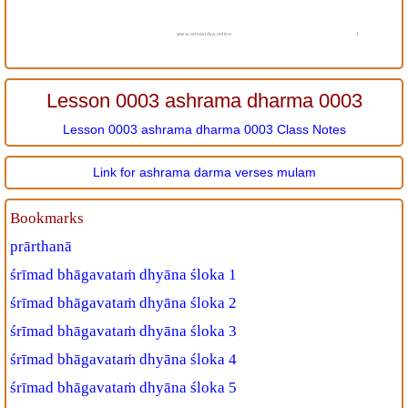
www.atmavidya.online
1
Lesson 0003 ashrama dharma 0003
Lesson 0003 ashrama dharma 0003 Class Notes
Link for ashrama darma verses mulam
Bookmarks
prārthanā
śrīmad bhāgavataṁ dhyāna śloka 1
śrīmad bhāgavataṁ dhyāna śloka 2
śrīmad bhāgavataṁ dhyāna śloka 3
śrīmad bhāgavataṁ dhyāna śloka 4
śrīmad bhāgavataṁ dhyāna śloka 5