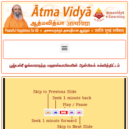
பூஜ்யஸ்ரீ ஓங்காராநந்த மஹாஸ்வாமிகளின் ஆன்மிகக் கல்வித்திட்டம்