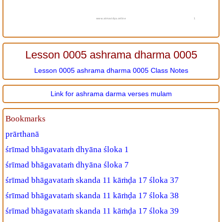
www.atmavidya.online
1
Lesson 0005 ashrama dharma 0005
Lesson 0005 ashrama dharma 0005 Class Notes
Link for ashrama darma verses mulam
Bookmarks
prārthanā
śrīmad bhāgavataṁ dhyāna śloka 1
śrīmad bhāgavataṁ dhyāna śloka 7
śrīmad bhāgavataṁ skanda 11 kāṁḍa 17 śloka 37
śrīmad bhāgavataṁ skanda 11 kāṁḍa 17 śloka 38
śrīmad bhāgavataṁ skanda 11 kāṁḍa 17 śloka 39