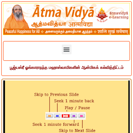
பூஜ்யஸ்ரீ ஓங்காராநந்த மஹாஸ்வாமிகளின் ஆன்மிகக் கல்வித்திட்டம்